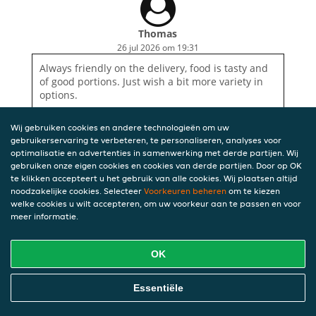
Thomas
26 jul 2026 om 19:31
Always friendly on the delivery, food is tasty and
of good portions. Just wish a bit more variety in
options.
Wij gebruiken cookies en andere technologieën om uw
gebruikerservaring te verbeteren, te personaliseren, analyses voor
optimalisatie en advertenties in samenwerking met derde partijen. Wij
gebruiken onze eigen cookies en cookies van derde partijen. Door op OK
te klikken accepteert u het gebruik van alle cookies. Wij plaatsen altijd
noodzakelijke cookies. Selecteer
Voorkeuren beheren
om te kiezen
welke cookies u wilt accepteren, om uw voorkeur aan te passen en voor
meer informatie.
OK
Essentiële